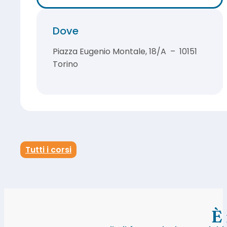
Dove
Piazza Eugenio Montale, 18/A – 10151
Torino
Tutti i corsi
È 