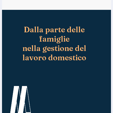
y
a
I
l
n
e
d
*
i
r
Dalla parte delle
i
z
famiglie
z
o
nella gestione del
*
lavoro domestico